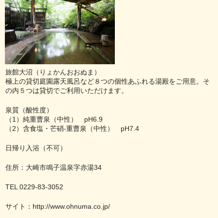
旅館大沼（りょかんおおぬま）
極上の貸切庭園露天風呂など８つの個性あふれる湯殿をご用意。そ
の内５つは貸切でご利用いただけます。
泉質（酸性度）
（1）純重曹泉（中性） pH6.9
（2）含食塩・芒硝-重曹泉（中性） pH7.4
日帰り入浴（不可）
住所：大崎市鳴子温泉字赤湯34
TEL 0229-83-3052
サイト：
http://www.ohnuma.co.jp/