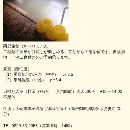
阿部旅館（あべりょかん）
二種類の源泉かけ流しが楽しめる、昔ながらの湯治宿です。自炊湯
治、一泊二食付きのご予約承ります。
泉質（酸性度）
（1）重曹硫化水素泉（中性） pH7.2
（2）単純温泉（中性） pH6.4
日帰り入浴（料金（税込）・入浴時間）大人500円 9:00～14:00、
不定休
住所：大崎市鳴子温泉字赤這125-1（鳴子御殿湯駅から徒歩約20
分）
TEL 0229-83-2053（営業 9時～14時）