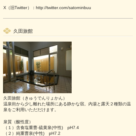
X（旧Twitter）：
http://twitter.com/satominbuu
久田旅館
久田旅館（きゅうでんりょかん）
温泉街から少し離れた場所にある静かな宿。内湯と露天２種類の温
泉をご利用いただだけます。
泉質（酸性度）
（１）含食塩重曹-硫黄泉(中性) pH7.4
（２）純重曹泉(中性) pH7.2