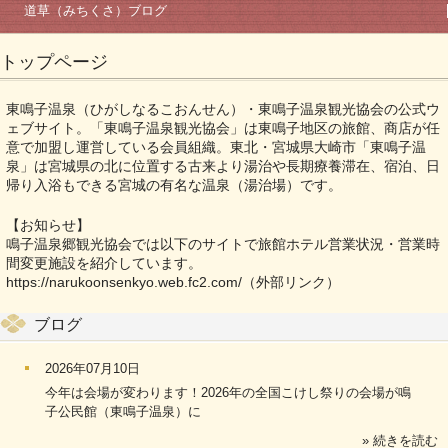
道草（みちくさ）ブログ
トップページ
東鳴子温泉（ひがしなるこおんせん）・東鳴子温泉観光協会の公式ウ
ェブサイト。「東鳴子温泉観光協会」は東鳴子地区の旅館、商店が任
意で加盟し運営している会員組織。東北・宮城県大崎市「東鳴子温
泉」は宮城県の北に位置する古来より湯治や長期療養滞在、宿泊、日
帰り入浴もできる宮城の有名な温泉（湯治場）です。
【お知らせ】
鳴子温泉郷観光協会では以下のサイトで旅館ホテル営業状況・営業時
間変更施設を紹介しています。
https://narukoonsenkyo.web.fc2.com/
（外部リンク）
ブログ
2026年07月10日
今年は会場が変わります！2026年の全国こけし祭りの会場が鳴
子公民館（東鳴子温泉）に
» 続きを読む