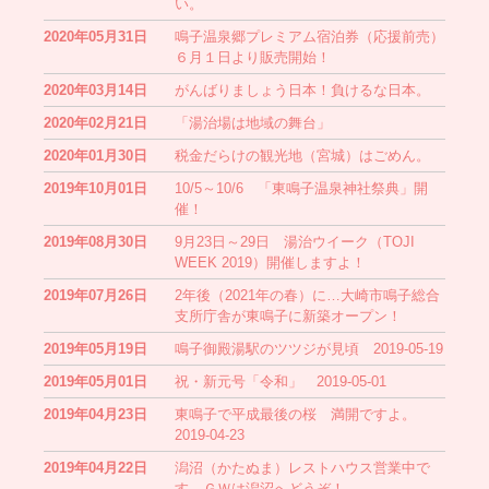
い。
2020年05月31日
鳴子温泉郷プレミアム宿泊券（応援前売）
６月１日より販売開始！
2020年03月14日
がんばりましょう日本！負けるな日本。
2020年02月21日
「湯治場は地域の舞台」
2020年01月30日
税金だらけの観光地（宮城）はごめん。
2019年10月01日
10/5～10/6 「東鳴子温泉神社祭典」開
催！
2019年08月30日
9月23日～29日 湯治ウイーク（TOJI
WEEK 2019）開催しますよ！
2019年07月26日
2年後（2021年の春）に…大崎市鳴子総合
支所庁舎が東鳴子に新築オープン！
2019年05月19日
鳴子御殿湯駅のツツジが見頃 2019-05-19
2019年05月01日
祝・新元号「令和」 2019-05-01
2019年04月23日
東鳴子で平成最後の桜 満開ですよ。
2019-04-23
2019年04月22日
潟沼（かたぬま）レストハウス営業中で
す。ＧＷは潟沼へどうぞ！