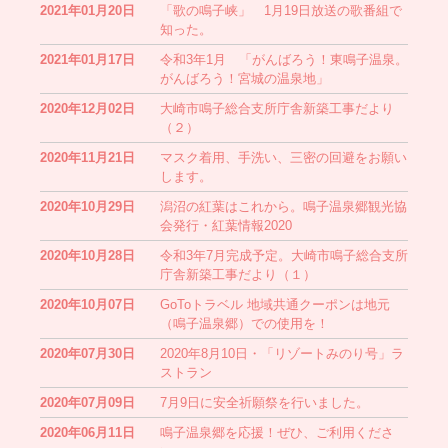
2021年01月20日
「歌の鳴子峡」 1月19日放送の歌番組で
知った。
2021年01月17日
令和3年1月 「がんばろう！東鳴子温泉。
がんばろう！宮城の温泉地」
2020年12月02日
大崎市鳴子総合支所庁舎新築工事だより
（２）
2020年11月21日
マスク着用、手洗い、三密の回避をお願い
します。
2020年10月29日
潟沼の紅葉はこれから。鳴子温泉郷観光協
会発行・紅葉情報2020
2020年10月28日
令和3年7月完成予定。大崎市鳴子総合支所
庁舎新築工事だより（１）
2020年10月07日
GoToトラベル 地域共通クーポンは地元
（鳴子温泉郷）での使用を！
2020年07月30日
2020年8月10日・「リゾートみのり号」ラ
ストラン
2020年07月09日
7月9日に安全祈願祭を行いました。
2020年06月11日
鳴子温泉郷を応援！ぜひ、ご利用くださ