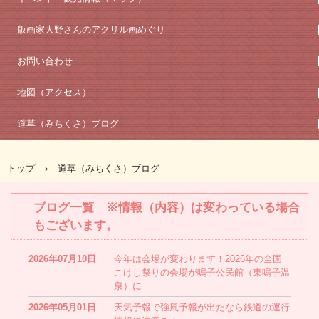
版画家大野さんのアクリル画めぐり
お問い合わせ
地図（アクセス）
道草（みちくさ）ブログ
トップ
›
道草（みちくさ）ブログ
ブログ一覧 ※情報（内容）は変わっている場合
もございます。
2026年07月10日
今年は会場が変わります！2026年の全国
こけし祭りの会場が鳴子公民館（東鳴子温
泉）に
2026年05月01日
天気予報で強風予報が出たなら鉄道の運行